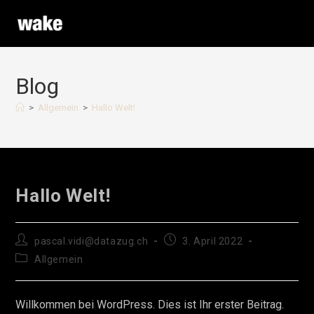
Skip
to
content
Blog
>
Allgemein
>
Hallo Welt!
Hallo Welt!
Post
Post
pascal.vidi@datazug.ch
3. April 2022
author:
published:
Post
Allgemein
category:
Willkommen bei WordPress. Dies ist Ihr erster Beitrag.